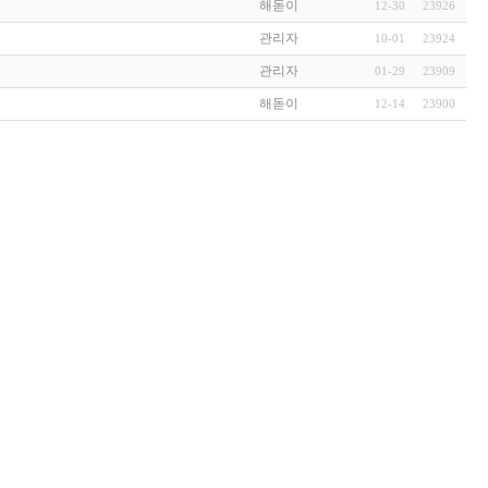
해돋이
12-30
23926
관리자
10-01
23924
관리자
01-29
23909
해돋이
12-14
23900