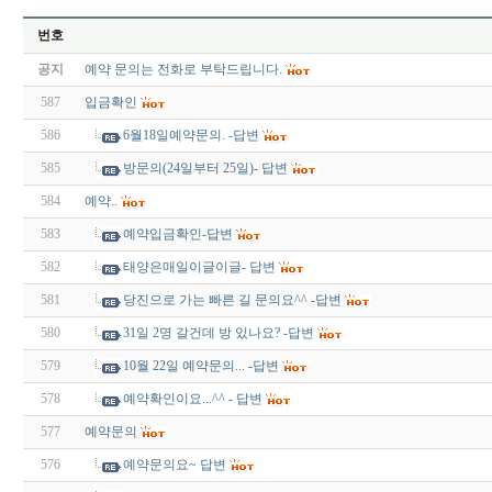
번호
공지
예약 문의는 전화로 부탁드립니다.
587
입금확인
586
6월18일예약문의. -답변
585
방문의(24일부터 25일)- 답변
584
예약..
583
예약입금확인-답변
582
태양은매일이글이글- 답변
581
당진으로 가는 빠른 길 문의요^^ -답변
580
31일 2명 갈건데 방 있나요? -답변
579
10월 22일 예약문의... -답변
578
예약확인이요...^^ - 답변
577
예약문의
576
예약문의요~ 답변