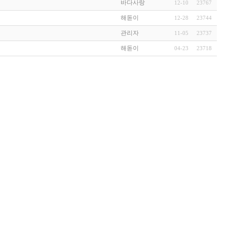
바다사랑
12-10
23767
해돋이
12-28
23744
관리자
11-05
23737
해돋이
04-23
23718