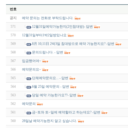
번호
공지
예약 문의는 전화로 부탁드립니다.
571
12월31일예약가능한지(2인침대방)- 답변
570
12월31일부터1박2일방있나요
569
8月 10,11日 2박3일 침대방으로 예약 가능한지요? -답변
568
문의드립니다. - 답변
567
입금했어여~
566
예약문의요~
565
단체예약문의요... - 답변
564
6월 25일 예약문의 - 답변
563
당일 예약 가능한가요??- 답변
562
예약문의
561
금~토와 토~일에 예약할라고 하는데요? -답변
560
28일날 예약가능한지 알고 싶습니다.