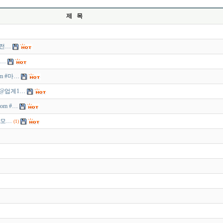
제 목
안전…
|…
m #마…
업체@업계1…
om #…
|모…
(1)