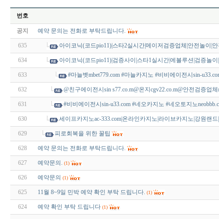
번호
공지
예약 문의는 전화로 부탁드립니다.
635
아이코닉(코드pio11)|스타2실시간|메이저검증업체|안전놀이|
634
아이코닉(코드pio11)|검증사이|스타1실시간|에볼루션|검증놀이
633
#마늘벳mbet779.com #마늘카지노 #비비에이전시sin-u33.co
632
@친구에이전시sin s77.co.m@온지cgv22.co.m@안전검증
631
#비비에이전시sin-u33.com #네오카지노 #네오토지노neobbb.c
630
세이프카지노ac-333.com|온라인카지노|라이브카지노|강원랜드
629
피로회복을 위한 꿀팁
628
예약 문의는 전화로 부탁드립니다.
627
예약문의.
(1)
626
예약문의
(1)
625
11월 8~9일 민박 예약 확인 부탁 드립니다.
(1)
624
예약 확인 부탁 드립니다
(1)