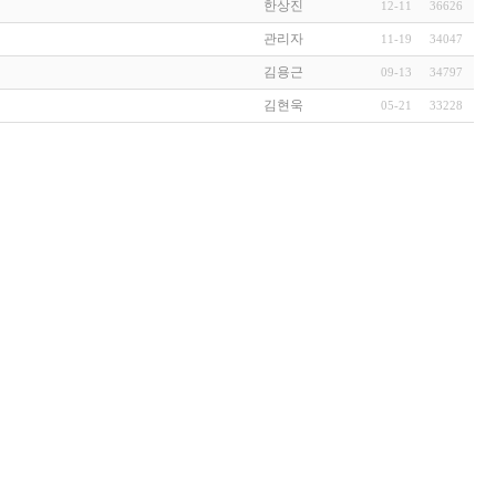
한상진
12-11
36626
관리자
11-19
34047
김용근
09-13
34797
김현욱
05-21
33228