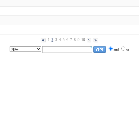
1
2
3
4
5
6
7
8
9
10
and
or