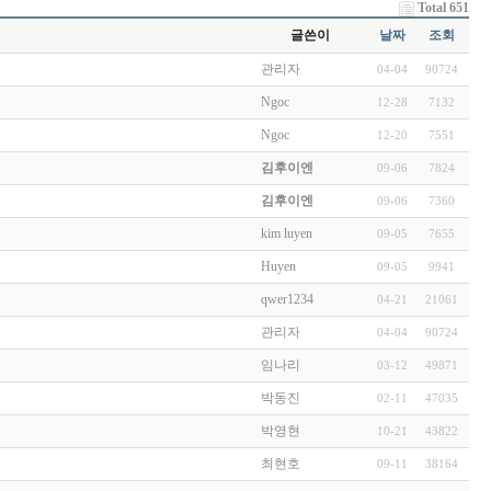
Total 651
글쓴이
날짜
조회
관리자
04-04
90724
Ngoc
12-28
7132
Ngoc
12-20
7551
김후이엔
09-06
7824
김후이엔
09-06
7360
kim luyen
09-05
7655
Huyen
09-05
9941
qwer1234
04-21
21061
관리자
04-04
90724
임나리
03-12
49871
박동진
02-11
47035
박영현
10-21
43822
최현호
09-11
38164