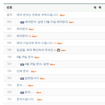
번호
제 목
공지
예약 문의는 전화로 부탁드립니다.
603
예약문의- 답변 12월 31일 예약문의
602
예약문의
601
예약문의
(1)
600
예약 가능여부 문의 드립니다.
(1)
599
입금필, 예약 확인하여 주세요
(1)
598
8월 29일 문의
597
8월 29일 문의- 답변
596
단체 문의..
595
답변입니다
594
문의.......
593
문의.......
592
문의드립니다....