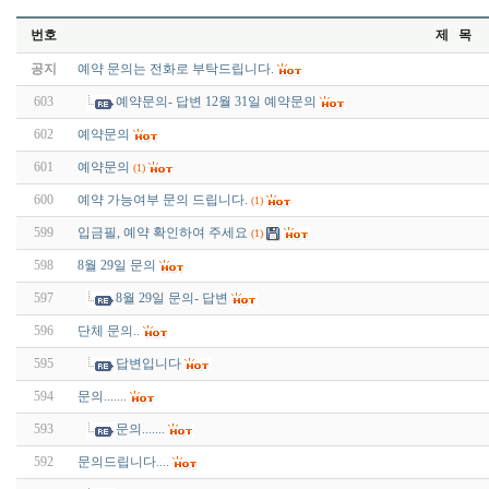
번호
제 목
공지
예약 문의는 전화로 부탁드립니다.
603
예약문의- 답변 12월 31일 예약문의
602
예약문의
601
예약문의
(1)
600
예약 가능여부 문의 드립니다.
(1)
599
입금필, 예약 확인하여 주세요
(1)
598
8월 29일 문의
597
8월 29일 문의- 답변
596
단체 문의..
595
답변입니다
594
문의.......
593
문의.......
592
문의드립니다....