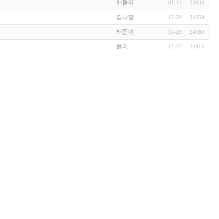
해돋이
01-11
24036
김나영
12-28
24259
해돋이
12-28
24360
윤미
12-27
23914