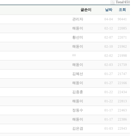
Total 651
글쓴이
날짜
조회
관리자
04-04
90441
해돋이
02-12
22085
황선미
02-07
22071
해돋이
02-10
21962
^^
02-02
21998
해돋이
02-03
21759
김혜선
01-27
21747
해돋이
01-27
22166
김종훈
01-22
22434
해돋이
01-22
22813
정동수
01-17
22463
해돋이
01-17
22386
김은겸
01-03
22943